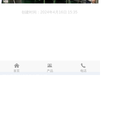
创建时间：
2024年4月16日
15:35
낀
뀵
끅
首页
产品
电话
河南宏工机械设备有限公司
联系人：柴总
联系电话：15824852888
版权所有：
河南宏工机械设备有限公司
豫ICP备2024065579号-1